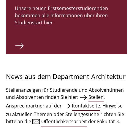
Zulassungsverfahren Bachelor 2026
Unsere neuen Erstsemesterstudierenden
bekommen alle Informationen über ihren
Bachelor Architektur
Studienstart hier
Bachelor Architektur+
Master Architektur
Qualifikationsprofil
Lehrveranstaltungen
News aus dem Department Architektur
International
Stellenanzeigen für Studierende und Absolventinnen
Institute
und Absolventen finden Sie hier:
Stellen
,
Ansprechpartner auf der
Kontaktseite
. Hinweise
Einrichtungen
zu aktuellen Themen oder Stellengesuche richten Sie
bitte an die
Öffentlichkeitsarbeit
der Fakultät 3.
Zeichensäle