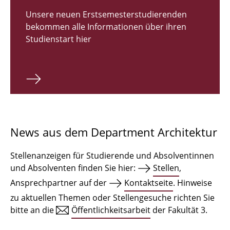
Zulassungsverfahren Bachelor 2026
Unsere neuen Erstsemesterstudierenden
bekommen alle Informationen über ihren
Bachelor Architektur
Studienstart hier
Bachelor Architektur+
Master Architektur
Qualifikationsprofil
Lehrveranstaltungen
News aus dem Department Architektur
International
Stellenanzeigen für Studierende und Absolventinnen
Institute
und Absolventen finden Sie hier:
Stellen
,
Ansprechpartner auf der
Kontaktseite
. Hinweise
Einrichtungen
zu aktuellen Themen oder Stellengesuche richten Sie
bitte an die
Öffentlichkeitsarbeit
der Fakultät 3.
Zeichensäle