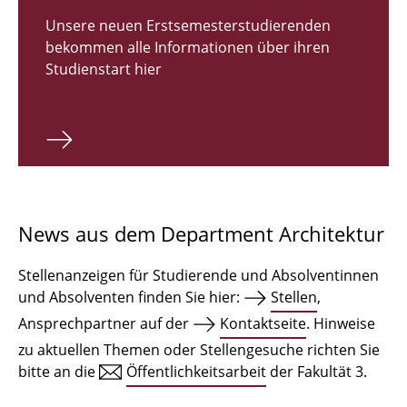
Zulassungsverfahren Bachelor 2026
Unsere neuen Erstsemesterstudierenden
bekommen alle Informationen über ihren
Bachelor Architektur
Studienstart hier
Bachelor Architektur+
Master Architektur
Qualifikationsprofil
Lehrveranstaltungen
News aus dem Department Architektur
International
Stellenanzeigen für Studierende und Absolventinnen
Institute
und Absolventen finden Sie hier:
Stellen
,
Ansprechpartner auf der
Kontaktseite
. Hinweise
Einrichtungen
zu aktuellen Themen oder Stellengesuche richten Sie
bitte an die
Öffentlichkeitsarbeit
der Fakultät 3.
Zeichensäle