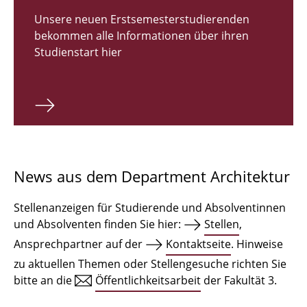
Zulassungsverfahren Bachelor 2026
Unsere neuen Erstsemesterstudierenden
bekommen alle Informationen über ihren
Bachelor Architektur
Studienstart hier
Bachelor Architektur+
Master Architektur
Qualifikationsprofil
Lehrveranstaltungen
News aus dem Department Architektur
International
Stellenanzeigen für Studierende und Absolventinnen
Institute
und Absolventen finden Sie hier:
Stellen
,
Ansprechpartner auf der
Kontaktseite
. Hinweise
Einrichtungen
zu aktuellen Themen oder Stellengesuche richten Sie
bitte an die
Öffentlichkeitsarbeit
der Fakultät 3.
Zeichensäle