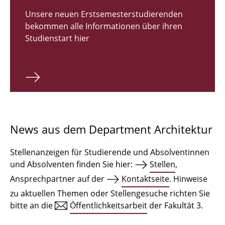
Zulassungsverfahren Bachelor 2026
Unsere neuen Erstsemesterstudierenden
bekommen alle Informationen über ihren
Bachelor Architektur
Studienstart hier
Bachelor Architektur+
Master Architektur
Qualifikationsprofil
Lehrveranstaltungen
News aus dem Department Architektur
International
Stellenanzeigen für Studierende und Absolventinnen
Institute
und Absolventen finden Sie hier:
Stellen
,
Ansprechpartner auf der
Kontaktseite
. Hinweise
Einrichtungen
zu aktuellen Themen oder Stellengesuche richten Sie
bitte an die
Öffentlichkeitsarbeit
der Fakultät 3.
Zeichensäle