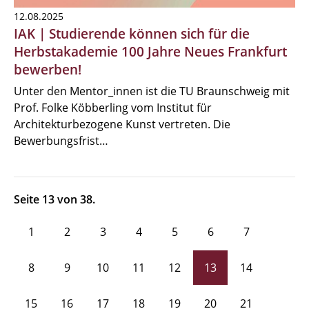
12.08.2025
IAK | Studierende können sich für die
Herbstakademie 100 Jahre Neues Frankfurt
bewerben!
Unter den Mentor_innen ist die TU Braunschweig mit
Prof. Folke Köbberling vom Institut für
Architekturbezogene Kunst vertreten. Die
Bewerbungsfrist…
Seite 13 von 38.
1
2
3
4
5
6
7
8
9
10
11
12
13
14
15
16
17
18
19
20
21