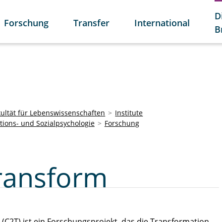
D
Forschung
Transfer
International
B
kultät für Lebenswissenschaften
Institute
ations- und Sozialpsychologie
Forschung
ransform
C2T) ist ein Forschungsprojekt, das die Transformation