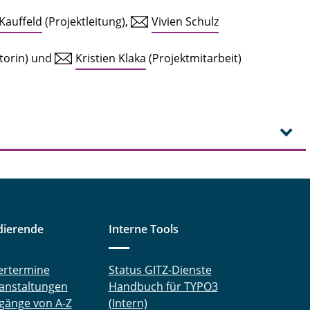
 Kauffeld
(Projektleitung),
Vivien Schulz
torin) und
Kristien Klaka
(Projektmitarbeit)
dierende
Interne Tools
ertermine
Status GITZ-Dienste
anstaltungen
Handbuch für TYPO3
gänge von A-Z
(Intern)