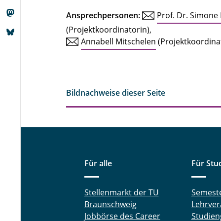
Ansprechpersonen:
Prof. Dr. Simone
(Projektkoordinatorin),
Annabell Mitschelen
(Projektkoordina
Bildnachweise dieser Seite
Für alle
Für Stu
Stellenmarkt der TU
Semest
Braunschweig
Lehrver
Jobbörse des Career
Studien