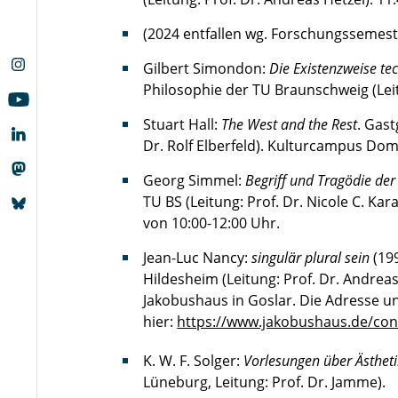
(2024 entfallen wg. Forschungssemest
Gilbert Simondon:
Die Existenzweise te
Philosophie der TU Braunschweig (Lei
Stuart Hall:
The West and the Rest
. Gast
Dr. Rolf Elberfeld). Kulturcampus Do
Georg Simmel:
Begriff und Tragödie de
TU BS (Leitung: Prof. Dr. Nicole C. Karaf
von 10:00-12:00 Uhr.
Jean-Luc Nancy:
singulär plural sein
(199
Hildesheim (Leitung: Prof. Dr. Andreas
Jakobushaus in Goslar. Die Adresse un
hier:
https://www.jakobushaus.de/con
K. W. F. Solger:
Vorlesungen über Ästhet
Lüneburg, Leitung: Prof. Dr. Jamme).