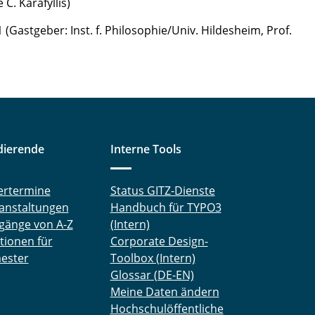
C. Karafyllis)
(Gastgeber: Inst. f. Philosophie/Univ. Hildesheim, Prof.
dierende
Interne Tools
ertermine
Status GITZ-Dienste
anstaltungen
Handbuch für TYPO3
gänge von A-Z
(Intern)
tionen für
Corporate Design-
ester
Toolbox (Intern)
Glossar (DE-EN)
Meine Daten ändern
Hochschulöffentliche