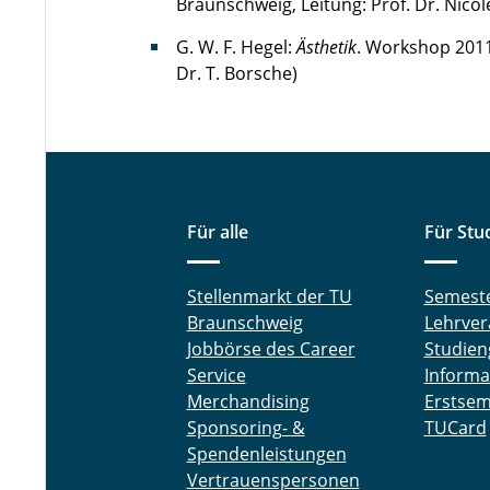
Braunschweig, Leitung: Prof. Dr. Nicole 
G. W. F. Hegel:
Ästhetik
. Workshop 2011 
Dr. T. Borsche)
Für alle
Für Stu
Stellenmarkt der TU
Semest
Braunschweig
Lehrver
Jobbörse des Career
Studien
Service
Informa
Merchandising
Erstsem
Sponsoring- &
TUCard
Spendenleistungen
Vertrauenspersonen