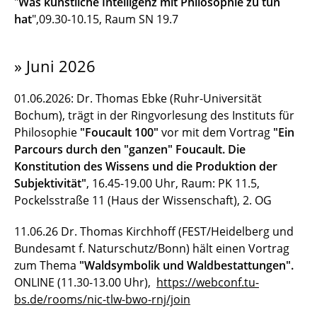
"
Was künstliche Intelligenz mit Philosophie zu tun
hat
",09.30-10.15, Raum SN 19.7
» Juni 2026
01.06.2026: Dr. Thomas Ebke (Ruhr-Universität
Bochum), trägt in der Ringvorlesung des Instituts für
Philosophie
"Foucault 100"
vor mit dem Vortrag
"Ein
Parcours durch den "ganzen" Foucault. Die
Konstitution des Wissens und die Produktion der
Subjektivität"
, 16.45-19.00 Uhr, Raum: PK 11.5,
Pockelsstraße 11 (Haus der Wissenschaft), 2. OG
11.06.26 Dr. Thomas Kirchhoff (FEST/Heidelberg und
Bundesamt f. Naturschutz/Bonn) hält einen Vortrag
zum Thema
"Waldsymbolik und Waldbestattungen".
ONLINE (11.30-13.00 Uhr),
https://webconf.tu-
bs.de/rooms/nic-tlw-bwo-rnj/join