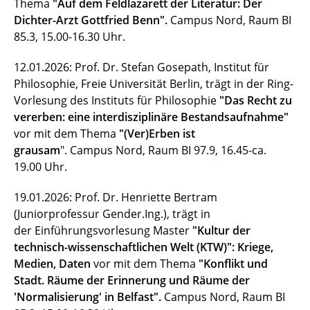
Thema
"Auf dem Feldlazarett der Literatur: Der
BIOFAKTE (BMBF)
Dichter-Arzt Gottfried Benn".
Campus Nord, Raum BI
85.3, 15.00-16.30 Uhr.
Dilemmata (MWK/VW-S)
12.01.2026: Prof. Dr. Stefan Gosepath, Institut für
Ringvorlesung
Philosophie, Freie Universität Berlin, trägt in der Ring-
Vorlesung des Instituts für Philosophie
Nds. Forschungskolleg Kulturphilosophie
"Das Recht zu
vererben: eine interdisziplinäre Bestandsaufnahme"
Bibliothek
vor mit dem Thema
"(Ver)Erben ist
grausam
". Campus Nord, Raum BI 97.9, 16.45-ca.
Presse
19.00 Uhr.
Historie des Seminars
19.01.2026: Prof. Dr. Henriette Bertram
(Juniorprofessur Gender.Ing.), trägt in
Unser Patenschwein
der Einführungsvorlesung Master
"Kultur der
technisch-wissenschaftlichen Welt (KTW)": Kriege,
Login
Medien, Daten
vor mit dem Thema
"Konflikt und
Stadt. Räume der Erinnerung und Räume der
'Normalisierung' in Belfast".
Campus Nord, Raum BI