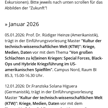
Kontakt
Exkursionen). Bitte jeweils nach unten scrollen für das
Abbilden der "Zukunft"!
Neues
» Januar 2026
Kalender 2026
Kalender 2027
05.01.2026: Prof. Dr. Rüdiger Heinze (Amerikanistik),
trägt in der Einführungsvorlesung Master
"Kultur der
Personen
technisch-wissenschaftlichen Welt (KTW)": Kriege,
Medien, Daten
vor mit dem Thema
"Von großen
Studium
Schlachten zu k(l)einen Kriegen: Special Forces, Black-
Ops und Hybride Kriegsführung im US-
Konferenzen
amerikanischen Spielfilm".
Campus Nord, Raum BI
85.3, 15.00-16.30 Uhr.
Forschung
12.01.2026: Dr.Franziska Solana Higuera
Das Recht zu vererben (DFG)
(Germanistik), trägt in der Einführungsvorlesung
Master
"Kultur der technisch-wissenschaftlichen Welt
MIKROBIB (BMBF)
(KTW)": Kriege, Medien, Daten
vor mit dem