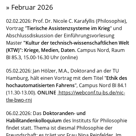
» Februar 2026
02.02.2026: Prof. Dr. Nicole C. Karafyllis (Philosophie),
Vortrag "
Tierische Assistenzsysteme im Krieg
" und
Abschlussdiskussion der Einführungsvorlesung
Master
"Kultur der technisch-wissenschaftlichen Welt
(KTW)": Kriege, Medien, Daten
.
Campus Nord, Raum
BI 85.3, 15.00-16.30 Uhr (online)
05.02.2026: Jan Hölzer, M.A., Doktorand an der TU
Hamburg, hält einen Vortrag mit dem Titel "
Ethik des
hochautomatisierten Fahrens
", Campus Nord BI 84.1
(11.30-13.00).
ONLINE
https://webconf.tu-bs.de/nic-
tlw-bwo-rnj
06.02.2026: Das
Doktoranden- und
Habilitandenkolloquium
des Instituts für Philosophie
findet statt. Thema ist diesmal Philosophie der
Freundschaft; es trägt vor Frau Nina Reinfelder. Im