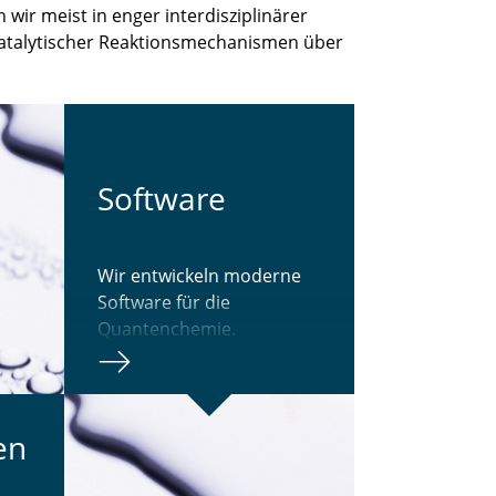
r meist in enger interdisziplinärer
katalytischer Reaktionsmechanismen über
Soft­ware
Wir entwickeln moderne
Software für die
Quantenchemie.
ten