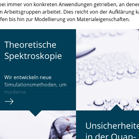
ei immer von konkreten Anwendungen getrieben, an denen wi
 Arbeitsgruppen arbeitet. Dies reicht von der Aufklärung 
ffen bis hin zur Modellierung von Materialeigenschaften.
Theo­re­ti­sche
Spek­tro­sko­pie
Wir entwickeln neue
Simulationsmethoden, um
moderne
spektroskopische
Experimente zu
modellieren
Un­si­cher­hei­
in der Quan­