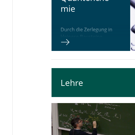
mie
Durch die Zerlegung in
kleinere Bausteine
ermöglichen wir
Berechnungen für sehr
große Moleküle.
Lehre