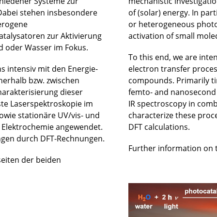
hiedener Systeme zur
mechanistic investigatio
Dabei stehen insbesondere
of (solar) energy. In pa
terogene
or heterogeneous photos
atalysatoren zur Aktivierung
activation of small mole
id oder Wasser im Fokus.
To this end, we are inte
s intensiv mit den Energie-
electron transfer proces
nerhalb bzw. zwischen
compounds. Primarily ti
arakterisierung dieser
femto- and nanosecond r
ste Laserspektroskopie im
IR spectroscopy in comb
wie stationäre UV/vis- und
characterize these proc
t Elektrochemie angewendet.
DFT calculations.
ngen durch DFT-Rechnungen.
Further information on 
eiten der beiden