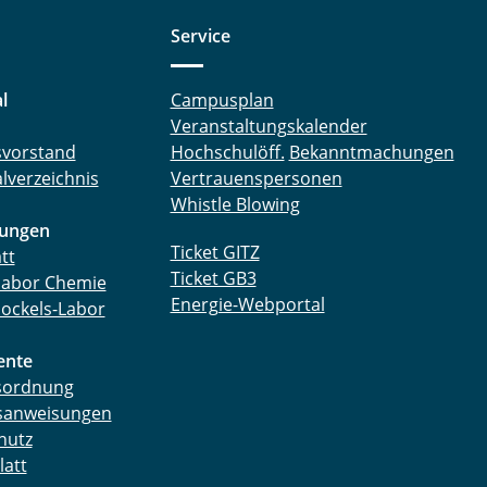
Service
l
Campusplan
Veranstaltungskalender
tsvorstand
Hochschulöff.
Bekanntmachungen
lverzeichnis
Vertrauenspersonen
Whistle Blowing
tungen
Ticket GITZ
tt
Ticket GB3
labor Chemie
Energie-Webportal
ockels-Labor
nte
tsordnung
sanweisungen
hutz
latt