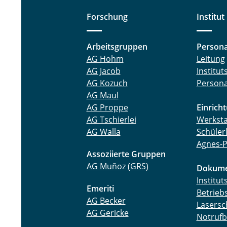
Forschung
Institut
Arbeitsgruppen
Persona
AG Hohm
Leitung
AG Jacob
Institu
AG Kozuch
Persona
AG Maul
AG Proppe
Einrich
AG Tschierlei
Werksta
AG Walla
Schüler
Agnes-P
Assoziierte Gruppen
AG Muñoz (GRS)
Dokume
Institu
Emeriti
Betrieb
AG Becker
Lasersc
AG Gericke
Notrufb