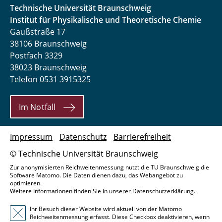
Technische Universität Braunschweig
Institut für Physikalische und Theoretische Chemie
Gaußstraße 17
38106 Braunschweig
Postfach 3329
38023 Braunschweig
Telefon 0531 3915325
Im Notfall
Impressum
Datenschutz
Barrierefreiheit
© Technische Universität Braunschweig
Zur anonymisierten Reichweitenmessung nutzt die TU Braunschweig die
Software Matomo. Die Daten dienen dazu, das Webangebot zu
optimieren.
Weitere Informationen finden Sie in unserer
Datenschutzerklärung
.
Ihr Besuch dieser Website wird aktuell von der Matomo
Reichweitenmessung erfasst. Diese Checkbox deaktivieren, wenn