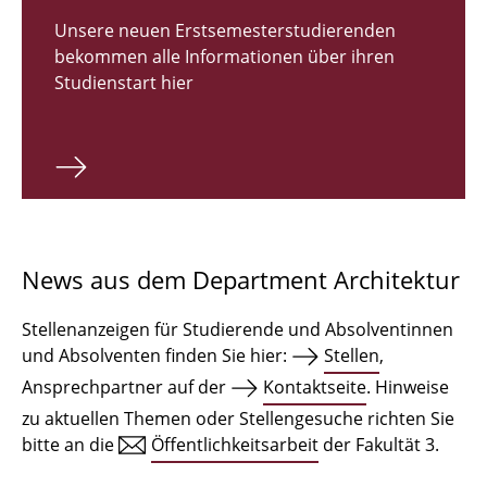
Zulassungsverfahren Bachelor 2026
Unsere neuen Erstsemesterstudierenden
bekommen alle Informationen über ihren
Bachelor Architektur
Studienstart hier
Bachelor Architektur+
Master Architektur
Qualifikationsprofil
Lehrveranstaltungen
News aus dem Department Architektur
International
Stellenanzeigen für Studierende und Absolventinnen
Institute
und Absolventen finden Sie hier:
Stellen
,
Ansprechpartner auf der
Kontaktseite
. Hinweise
Einrichtungen
zu aktuellen Themen oder Stellengesuche richten Sie
bitte an die
Öffentlichkeitsarbeit
der Fakultät 3.
Zeichensäle