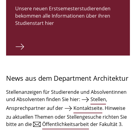
Zulassungsverfahren Bachelor 2026
Unsere neuen Erstsemesterstudierenden
bekommen alle Informationen über ihren
Bachelor Architektur
Studienstart hier
Bachelor Architektur+
Master Architektur
Qualifikationsprofil
Lehrveranstaltungen
News aus dem Department Architektur
International
Stellenanzeigen für Studierende und Absolventinnen
Institute
und Absolventen finden Sie hier:
Stellen
,
Ansprechpartner auf der
Kontaktseite
. Hinweise
Einrichtungen
zu aktuellen Themen oder Stellengesuche richten Sie
bitte an die
Öffentlichkeitsarbeit
der Fakultät 3.
Zeichensäle