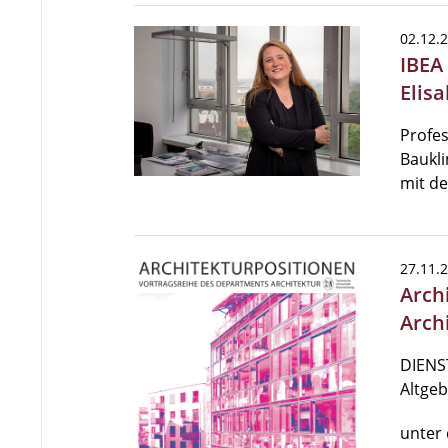
02.12.
IBEA
Elis
Profes
Baukli
mit d
27.11.
Arch
Arch
DIENST
Altgeb
unter 