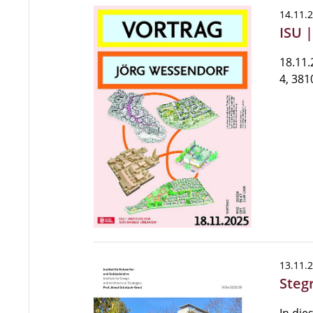
14.11.
ISU 
18.11.
4, 38
13.11.
Steg