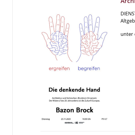
Arch
DIENST
Altge
unter