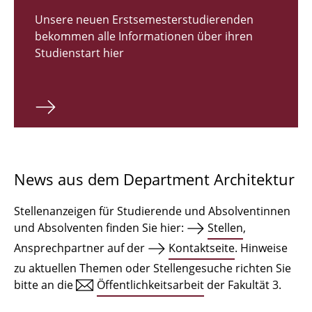
Zulassungsverfahren Bachelor 2026
Unsere neuen Erstsemesterstudierenden
bekommen alle Informationen über ihren
Bachelor Architektur
Studienstart hier
Bachelor Architektur+
Master Architektur
Qualifikationsprofil
Lehrveranstaltungen
News aus dem Department Architektur
International
Stellenanzeigen für Studierende und Absolventinnen
Institute
und Absolventen finden Sie hier:
Stellen
,
Ansprechpartner auf der
Kontaktseite
. Hinweise
Einrichtungen
zu aktuellen Themen oder Stellengesuche richten Sie
bitte an die
Öffentlichkeitsarbeit
der Fakultät 3.
Zeichensäle