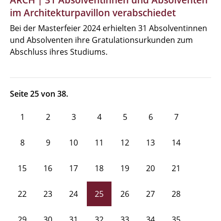
ARCH | 31 Absolventinnen und Absolventen
im Architekturpavillon verabschiedet
Bei der Masterfeier 2024 erhielten 31 Absolventinnen
und Absolventen ihre Gratulationsurkunden zum
Abschluss ihres Studiums.
Seite 25 von 38.
1
2
3
4
5
6
7
8
9
10
11
12
13
14
15
16
17
18
19
20
21
22
23
24
25
26
27
28
29
30
31
32
33
34
35