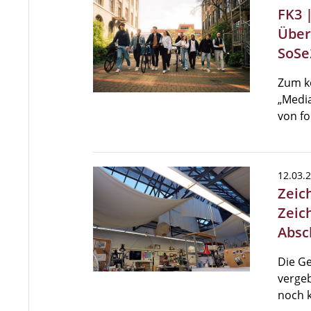
FK3 
Über
SoSe
Zum k
„Medi
von fo
12.03.
Zeic
Zeic
Absc
Die Ge
vergeb
noch k