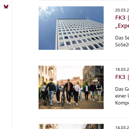
20.03.
FK3 
„Exp
Das S
SoSe20
18.03.
FK3 
Das G
einer
Kompo
14.03.