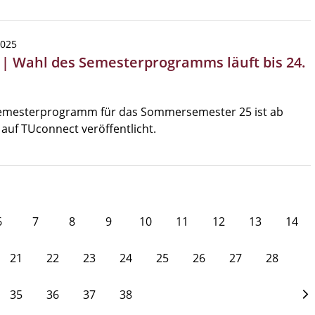
2025
 | Wahl des Semesterprogramms läuft bis 24.
z
emesterprogramm für das Sommersemester 25 ist ab
 auf TUconnect veröffentlicht.
6
7
8
9
10
11
12
13
14
21
22
23
24
25
26
27
28
35
36
37
38