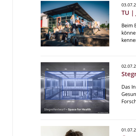
03.07.
TU |
Beim 
können
kennen
02.07.
Stegr
Das In
Gesund
Forsc
01.07.