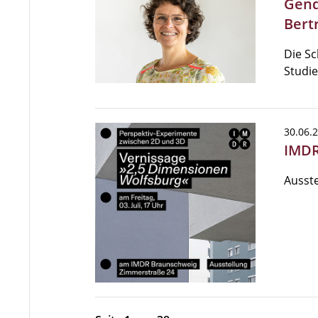
Gende
Bert
Die Sc
Studie
30.06.
IMDR
Ausste