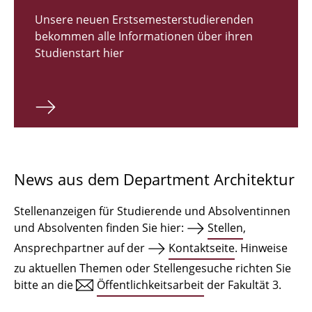
Zulassungsverfahren Bachelor 2026
Unsere neuen Erstsemesterstudierenden
bekommen alle Informationen über ihren
Bachelor Architektur
Studienstart hier
Bachelor Architektur+
Master Architektur
Qualifikationsprofil
Lehrveranstaltungen
News aus dem Department Architektur
International
Stellenanzeigen für Studierende und Absolventinnen
Institute
und Absolventen finden Sie hier:
Stellen
,
Ansprechpartner auf der
Kontaktseite
. Hinweise
Einrichtungen
zu aktuellen Themen oder Stellengesuche richten Sie
bitte an die
Öffentlichkeitsarbeit
der Fakultät 3.
Zeichensäle