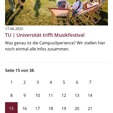
17.06.2025
TU | Universität trifft Musikfestival
Was genau ist die CampusXperience? Wir stellen hier
noch einmal alle Infos zusammen.
Seite 15 von 38.
1
2
3
4
5
6
7
8
9
10
11
12
13
14
15
16
17
18
19
20
21