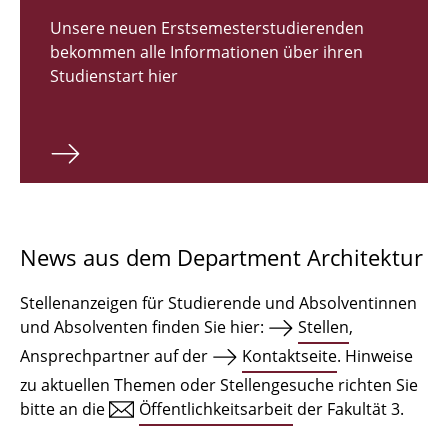
Zulassungsverfahren Bachelor 2026
Unsere neuen Erstsemesterstudierenden
bekommen alle Informationen über ihren
Bachelor Architektur
Studienstart hier
Bachelor Architektur+
Master Architektur
Qualifikationsprofil
Lehrveranstaltungen
News aus dem Department Architektur
International
Stellenanzeigen für Studierende und Absolventinnen
Institute
und Absolventen finden Sie hier:
Stellen
,
Ansprechpartner auf der
Kontaktseite
. Hinweise
Einrichtungen
zu aktuellen Themen oder Stellengesuche richten Sie
bitte an die
Öffentlichkeitsarbeit
der Fakultät 3.
Zeichensäle