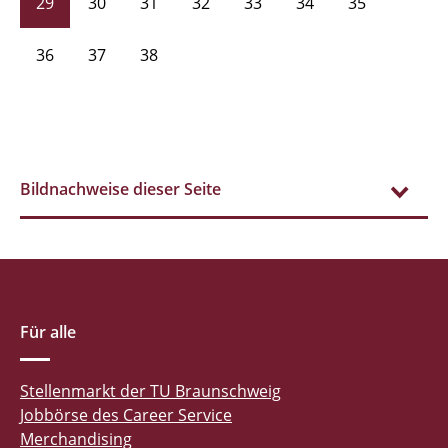
29
30
31
32
33
34
35
36
37
38
Bildnachweise dieser Seite
Für alle
Stellenmarkt der TU Braunschweig
Jobbörse des Career Service
Merchandising