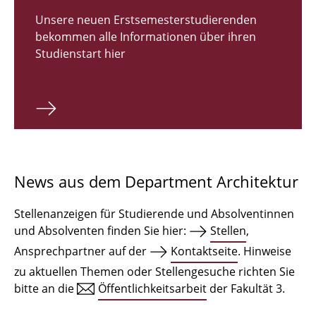
Zulassungsverfahren Bachelor 2026
Unsere neuen Erstsemesterstudierenden
bekommen alle Informationen über ihren
Bachelor Architektur
Studienstart hier
Bachelor Architektur+
Master Architektur
Qualifikationsprofil
Lehrveranstaltungen
News aus dem Department Architektur
International
Stellenanzeigen für Studierende und Absolventinnen
Institute
und Absolventen finden Sie hier:
Stellen
,
Ansprechpartner auf der
Kontaktseite
. Hinweise
Einrichtungen
zu aktuellen Themen oder Stellengesuche richten Sie
bitte an die
Öffentlichkeitsarbeit
der Fakultät 3.
Zeichensäle