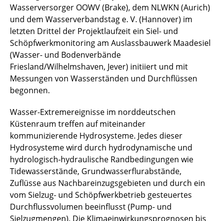
Wasser­versorger OOWV (Brake), dem NLWKN (Aurich)
MAFFPO TROPIC (DAAD)
und dem Wasserverbandstag e. V. (Hannover) im
letzten Drittel der Projektlaufzeit ein Siel- und
PR-FORECAST (NLWKN)
Schöpfwerkmonitoring am Auslassbauwerk Maadesiel
(Wasser- und Bodenverbände
SANFLOW (Siemens)
Friesland/Wilhelmshaven, Jever) initiiert und mit
Messungen von Wasserständen und Durchflüssen
begonnen.
Wasser-Extremereignisse im norddeutschen
Küstenraum treffen auf miteinander
kommunizierende Hydrosysteme. Jedes dieser
Hydrosysteme wird durch hydrodynamische und
hydrologisch-hydraulische Randbedingungen wie
Tidewasserstände, Grundwasserflurabstände,
Zuflüsse aus Nachbareinzugsgebieten und durch ein
vom Sielzug- und Schöpfwerkbetrieb gesteuertes
Durchflussvolumen beeinflusst (Pump- und
Sielzugmengen). Die Klimaeinwirkungsprognosen bis