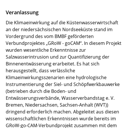
PRE-PROMISE (DAAD)
Veranlassung
D-SWAP (DFG)
Die Klimaeinwirkung auf die Küstenwasserwirtschaft
an der niedersächsischen Nordseeküste stand im
NAWAK (BMBF)
Vordergrund des vom BMBF geförderten
Verbundprojektes „GRoW - goCAM“. In diesem Projekt
BRAMAR (BMBF)
wurden wesentliche Erkenntnisse zur
Salzwasserintrusion und zur Quantifizierung der
EWATEC COAST
Binnenent­wässerung erarbeitet. Es hat sich
herausgestellt, dass verlässliche
TAPIOKA VIETNAM (BMBF)
Klimaeinwirkungsszenarien eine hydrologische
Instrumentierung der Siel- und Schöpfwerkbauwerke
ADPOM RESI (DAAD)
(betrieben durch die Boden- und
Entwässerungsverbände, Wasserverbandstag e. V.
ClimaFloodTROPIC (DAAD)
Bremen, Niedersachsen, Sachsen-Anhalt (WVT))
dringend erforderlich machen. Abgeleitet aus diesen
DRINMOD (GIZ)
wissenschaftlichen Erkenntnissen wurde bereits im
HARZMOD (HWW)
GRoW-go-CAM-Verbundprojekt zusammen mit dem