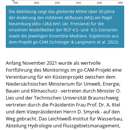
Die Abbildung zeigt das gleitende Mittel über 30 Jahre
der Änderung des mittleren Abflusses (MQ) am Pegel
Neuenburg (AEo =28,6 km², Lkr. Friesland) für die
einzelnen Modellketten der RCP 4.5- und -8.5-Szenarien
sowie die jeweiligen Ensemble-Mediane. Ergebnisse aus
dem Projekt go-CAM (Schöniger & Langmann et al. 2022)
Anfang November 2021 wurde als wertvolle
Fortführung des Monitorings im go-CAM-Projekt eine
Vereinbarung für ein Küstenprojekt zwischen dem
Niedersächsischen Ministerium für Umwelt, Energie,
Bauen und Klimaschutz - vertreten durch Minister O.
Lies und der Technischen Universität Braunschweig
vertreten durch die Präsidentin Frau Prof. Dr. A. Ittel
und dem Vizepräsidenten Herrn D. Smyrek - auf den
Weg gebracht. Das Leichtweiß-Institut für Wasserbau,
Abteilung Hydrologie und Flussgebietsmanagement,