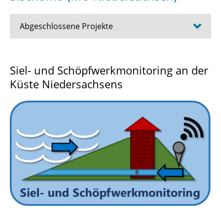
Abgeschlossene Projekte
Eider-Kettentiden
Siel- und Schöpfwerkmonitoring an der
Küste Niedersachsens
Citizen Science
SiSchöMo (MU Niedersachsen)
LAWAMAD
HyPoWaBS (BS|Energy)
EWAZ
go-CAM (BMBF)
PSMin (BVL)