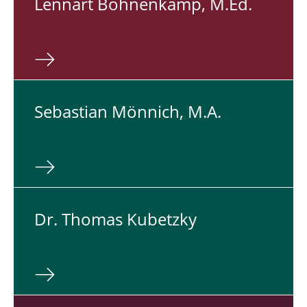
Lennart Boh­nen­kamp, M.​Ed.
Se­bas­ti­an Mönnich, M.A.
Dr. Thomas Ku­betz­ky