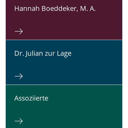
Hannah Bo­ed­de­ker, M. A.
Dr. Julian zur Lage
As­so­zi­ier­te