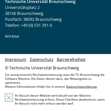
Technische Universität Braunschweig
Universitätsplatz 2
38106 Braunschweig
Postfach: 38092 Braunschweig
Telefon: +49 (0) 531 391-0
Anreise
Impressum
Datenschutz
Barrierefreiheit
© Technische Universität Braunschweig
Zur anonymisierten Reichweitenmessung nutzt die TU Braunschweig die
Software Matomo. Die Daten dienen dazu, das Webangebot zu
optimieren.
Weitere Informationen finden Sie in unserer
Datenschutzerklärung
.
Ihr Besuch dieser Website wird aktuell von der Matomo
Reichweitenmessung erfasst. Diese Checkbox deaktivieren, wenn
Ihr Besuch nicht mehr erfasst werden darf.