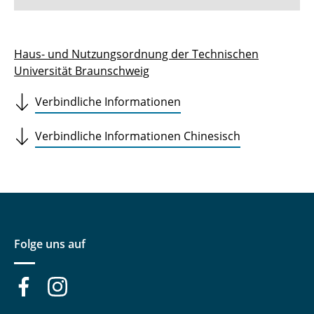
Sportstätten
Haus- und Nutzungsordnung der Technischen
Universität Braunschweig
Buchungs- und Teilnahmebedingungen
Verbindliche Informationen
Nutzungsordnungen
Differenzierung der Sportangebote
Verbindliche Informationen Chinesisch
Feedback Sportangebot
Verletzt im HSP - und nun?
Versicherungen im Sport & Studium
Folge uns auf