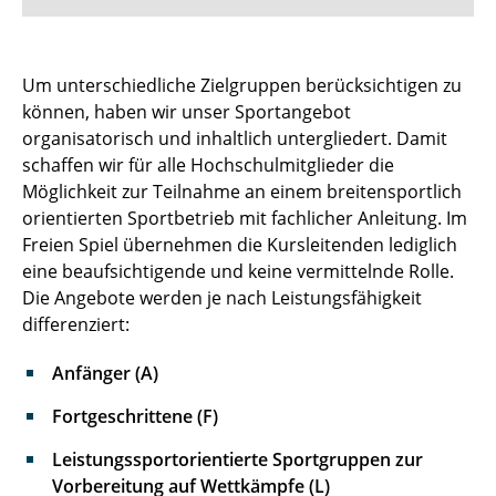
Sportstätten
Um unterschiedliche Zielgruppen berücksichtigen zu
können, haben wir unser Sportangebot
Buchungs- und Teilnahmebedingungen
organisatorisch und inhaltlich untergliedert. Damit
Nutzungsordnungen
schaffen wir für alle Hochschulmitglieder die
Möglichkeit zur Teilnahme an einem breitensportlich
Differenzierung der Sportangebote
orientierten Sportbetrieb mit fachlicher Anleitung. Im
Freien Spiel übernehmen die Kursleitenden lediglich
Feedback Sportangebot
eine beaufsichtigende und keine vermittelnde Rolle.
Die Angebote werden je nach Leistungsfähigkeit
Verletzt im HSP - und nun?
differenziert:
Versicherungen im Sport & Studium
Anfänger (A)
Fortgeschrittene (F)
Leistungssportorientierte Sportgruppen zur
Vorbereitung auf Wettkämpfe (L)