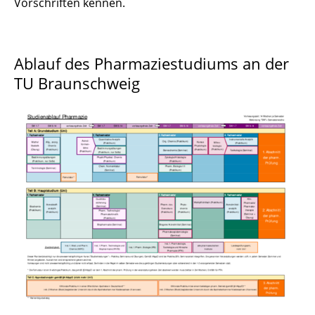
Vorschriften kennen.
Auslandsaufenthalt
Incoming Students (Erasmus+)
Ablauf des Pharmaziestudiums an der
Stipendien
TU Braunschweig
Schwarzes Brett
Mehr als nur Studium