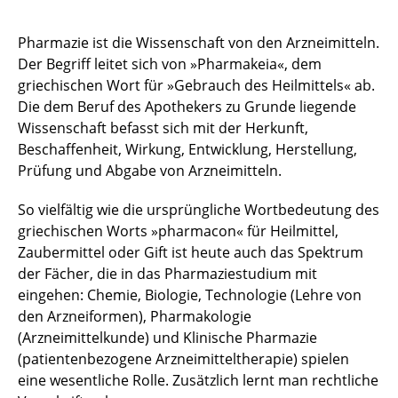
Prüfungsverwaltung/-amt
Pharmazie ist die Wissenschaft von den Arzneimitteln.
Der Begriff leitet sich von »Pharmakeia«, dem
Studienberatung, Studienkommission &
griechischen Wort für »Gebrauch des Heilmittels« ab.
BAföG-Angelegenheiten
Die dem Beruf des Apothekers zu Grunde liegende
Wissenschaft befasst sich mit der Herkunft,
Approbations- und Studienordnung
Beschaffenheit, Wirkung, Entwicklung, Herstellung,
Lehrveranstaltungen, Klausuren und Skripte
Prüfung und Abgabe von Arzneimitteln.
Arzneibuch Online
So vielfältig wie die ursprüngliche Wortbedeutung des
griechischen Worts »pharmacon« für Heilmittel,
B.Sc. BCPI/ M.Sc. Pharmaverfahrenstechnik
Zaubermittel oder Gift ist heute auch das Spektrum
der Fächer, die in das Pharmaziestudium mit
Wahlpflichtfach
eingehen: Chemie, Biologie, Technologie (Lehre von
den Arzneiformen), Pharmakologie
Englischsprachige Lehre
(Arzneimittelkunde) und Klinische Pharmazie
(patientenbezogene Arzneimitteltherapie) spielen
Studium und Familie
eine wesentliche Rolle. Zusätzlich lernt man rechtliche