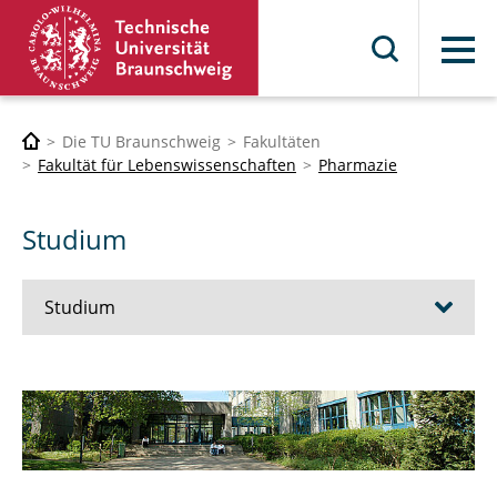
Menü
Die TU Braunschweig
Fakultäten
Fakultät für Lebenswissenschaften
Pharmazie
Studium
Studium
Für Studieninteressierte
Für Studienortswechselnde
Für Erstsemester