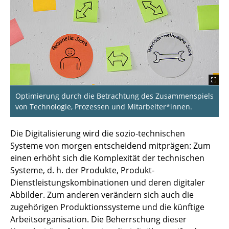
Innovationsverbund autoMoVe
lautlos&einsatzbereit
LCT
LifeCycling²
Optimierung durch die Betrachtung des Zusammenspiels
LISA4CL
von Technologie, Prozessen und Mitarbeiter*innen.
NEWBIE
Die Digitalisierung wird die sozio-technischen
Systeme von morgen entscheidend mitprägen: Zum
Recycling 4.0
einen erhöht sich die Komplexität der technischen
Systeme, d. h. der Produkte, Produkt-
RePASE
Dienstleistungskombinationen und deren digitaler
Abbilder. Zum anderen verändern sich auch die
Strategiedialog Automobilwirtschaft in
zugehörigen Produktionssysteme und die künftige
Niedersachsen
Arbeitsorganisation. Die Beherrschung dieser