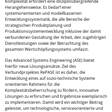
Komplexität erfordert eine disziplinübergreifende
SUE
Herangehensweise. Es bedarf einer
systemorientierten und modellbasierten
SynCoPark
Entwicklungssystematik, die alle Bereiche der
THEWA
strategischen Produktplanung und
Produktionssystementwicklung inklusive der damit
UrbanSmartPark
verbundenen Gestaltung der Arbeit, den zugehörigen
Dienstleistungen sowie der Betrachtung des
VanAssist
gesamten Wertschöpfungssystems umfasst.
ViVre
Das Advanced Systems Engineering (ASE) bietet
hierfür neue Lösungsansätze. Ziel des
WaVe
Verbundprojektes RePASE ist es daher, die
Entwicklung eines auf sozio-technische Systeme
Zero.50
orientierten Rahmens für die
Komplexitätsbeherrschung zu fördern, innovative
↩ Zurück zu Projekte
Lösungen zu erforschen und Ergebnisse exemplarisch
zu implementieren. Damit wird ein wichtiger Beitrag
geleistet, um technologische, serviceorientierte und