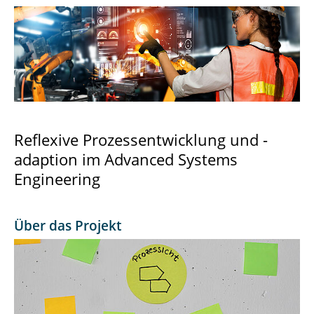
(Re)Shape
AfiM
ALBUS
Anti-Trash
AUTO-GEN
Reflexive Prozessentwicklung und -
adaption im Advanced Systems
EIT Urban Mobile Charging
Engineering
Entwicklung eines Langstrecken-Lkw mit
Brennstoffzellenantrieb
Über das Projekt
EAST-CITIES
HTIA Smart Mobility
HVBatCycle