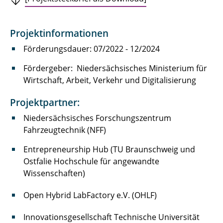
Innovationsverbund autoMoVe
Projektinformationen
lautlos&einsatzbereit
Förderungsdauer: 07/2022 - 12/2024
LCT
Fördergeber: Niedersächsisches Ministerium für
Wirtschaft, Arbeit, Verkehr und Digitalisierung
LifeCycling²
Projektpartner:
LISA4CL
Niedersächsisches Forschungszentrum
NEWBIE
Fahrzeugtechnik (NFF)
Recycling 4.0
Entrepreneurship Hub (TU Braunschweig und
Ostfalie Hochschule für angewandte
RePASE
Wissenschaften)
Strategiedialog Automobilwirtschaft in
Open Hybrid LabFactory e.V. (OHLF)
Niedersachsen
Innovationsgesellschaft Technische Universität