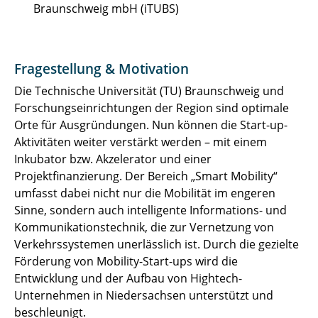
SUE
Braunschweig mbH (iTUBS)
SynCoPark
Fragestellung & Motivation
THEWA
Die Technische Universität (TU) Braunschweig und
UrbanSmartPark
Forschungseinrichtungen der Region sind optimale
Orte für Ausgründungen. Nun können die Start-up-
VanAssist
Aktivitäten weiter verstärkt werden – mit einem
Inkubator bzw. Akzelerator und einer
ViVre
Projektfinanzierung. Der Bereich „Smart Mobility“
umfasst dabei nicht nur die Mobilität im engeren
WaVe
Sinne, sondern auch intelligente Informations- und
Kommunikationstechnik, die zur Vernetzung von
Zero.50
Verkehrssystemen unerlässlich ist. Durch die gezielte
Förderung von Mobility-Start-ups wird die
↩ Zurück zu Projekte
Entwicklung und der Aufbau von Hightech-
Unternehmen in Niedersachsen unterstützt und
beschleunigt.