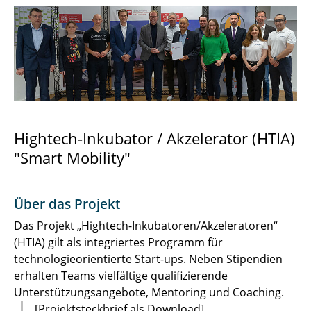
(Re)Shape
AfiM
ALBUS
Anti-Trash
AUTO-GEN
Hightech-Inkubator / Akzelerator (HTIA)
"Smart Mobility"
EIT Urban Mobile Charging
Entwicklung eines Langstrecken-Lkw mit
Über das Projekt
Brennstoffzellenantrieb
Das Projekt „Hightech-Inkubatoren/Akzeleratoren“
EAST-CITIES
(HTIA) gilt als integriertes Programm für
technologieorientierte Start-ups. Neben Stipendien
HTIA Smart Mobility
erhalten Teams vielfältige qualifizierende
Unterstützungsangebote, Mentoring und Coaching.
HVBatCycle
[Projektsteckbrief als Download]