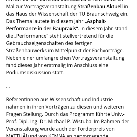
Mal zur Vortragsveranstaltung
Straßenbau Aktuell
in
Straßenbau Aktuell 2015
das Haus der Wissenschaft der TU Braunschweig ein.
Das Thema lautete in diesem Jahr
„Asphalt-
TU DAY 2014
Performance in der Baupraxis“.
In diesem Jahr stand
die „Performance“ steht stellvertretend für die
Abschied Renken 2014
Gebrauchseigenschaften des fertigen
Straßenbauwerks im Mittelpunkt der Fachvorträge.
Straßenbau Aktuell 2014
Neben einer umfangreichen Vortragsveranstaltung
fand dieses Jahr erstmalig im Anschluss eine
5th eata conference 2013
Podiumsdiskussion statt.
Straßenbau Aktuell 2013
...
Veranstaltungsarchiv
ReferentInnen aus Wissenschaft und Industrie
nahmen in ihren Vorträgen zu diesen und weiteren
Fragen Stellung. Durch das Programm führte Univ.-
Prof. Dipl.-Ing. Dr. Michael P. Wistuba. Im Rahmen der
Veranstaltung wurde auch der Förderpreis von
MATTHÄI und von KEMNA an hervorragende