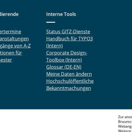
dierende
Interne Tools
ertermine
Status GITZ-Dienste
anstaltungen
Handbuch für TYPO3
gänge von A-Z
(Intern)
tionen für
Corporate Design-
ester
Toolbox (Intern)
Glossar (DE-EN)
Meine Daten ändern
Hochschulöffentliche
Bekanntmachungen
Zur ano
Braunsc
Webange
Weitere 