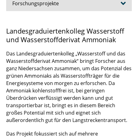
Forschungsprojekte
AirTiMe
Landesgraduiertenkolleg Wasserstoff
und Wasserstoffderivat Ammoniak
ATLAS
AWARE-LuA
Das Landesgraduiertenkolleg „Wasserstoff und das
Wasserstoffderivat Ammoniak“ bringt Forscher aus
AVACON
ganz Niedersachsen zusammen, um das Potenzial des
grünen Ammoniaks als Wasserstoffträger für die
CICLOP
Energiesysteme von morgen zu erforschen. Da
Ammoniak kohlenstofffrei ist, bei geringen
DEFCA
Überdrücken verflüssigt werden kann und gut
transportierbar ist, bringt es in diesem Bereich
DISPROP
großes Potential mit sich und eignet sich
außerordentlich gut für den Langstreckentransport.
DRUDRAV
Das Projekt fokussiert sich auf mehrere
EPIFAN