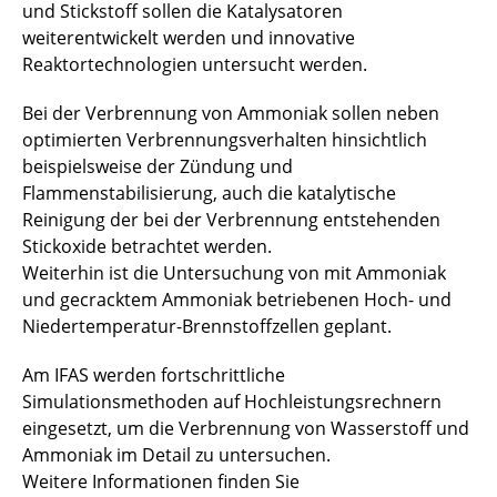
und Stickstoff sollen die Katalysatoren
weiterentwickelt werden und innovative
PEANUT
Reaktortechnologien untersucht werden.
PreJET
Bei der Verbrennung von Ammoniak sollen neben
optimierten Verbrennungsverhalten hinsichtlich
Sci-Fi-Turbo
beispielsweise der Zündung und
SRS-T2C
Flammenstabilisierung, auch die katalytische
Reinigung der bei der Verbrennung entstehenden
StröSimH2
Stickoxide betrachtet werden.
Weiterhin ist die Untersuchung von mit Ammoniak
VALERIE
und gecracktem Ammoniak betriebenen Hoch- und
Niedertemperatur-Brennstoffzellen geplant.
WindaB
Am IFAS werden fortschrittliche
↩ Zurück zur Startseite
Simulationsmethoden auf Hochleistungsrechnern
eingesetzt, um die Verbrennung von Wasserstoff und
Ammoniak im Detail zu untersuchen.
Weitere Informationen finden Sie