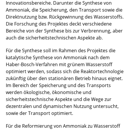
Innovationsbereiche. Darunter die Synthese von
Ammoniak, die Speicherung, den Transport sowie die
FAME
Direktnutzung bzw. Rückgewinnung des Wasserstoffs.
Flybots
Die Forschung des Projektes deckt verschiedene
Bereiche von der Synthese bis zur Verbrennung, aber
HGP2A
auch die sicherheitstechnischen Aspekte ab.
HyPe
Für die Synthese soll im Rahmen des Projektes die
katalytische Synthese von Ammoniak nach dem
iLCS
Haber-Bosch-Verfahren mit grünem Wasserstoff
optimiert werden, sodass sich die Reaktortechnologie
INDIGO
zukünftig über den stationären Betrieb hinaus eignet.
Im Bereich der Speicherung und des Transports
INFRa
werden ökologische, ökonomische und
sicherheitstechnische Aspekte und die Wege zur
InPAH
dezentralen und dynamischen Nutzung untersucht,
sowie der Transport optimiert.
KONBREFF
Für die Reformierung von Ammoniak zu Wasserstoff
Landesgraduiertenkolleg