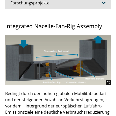
Forschungsprojekte
AirTiMe
Integrated Nacelle-Fan-Rig Assembly
ATLAS
AWARE-LuA
AVACON
CICLOP
DEFCA
DISPROP
Bedingt durch den hohen globalen Mobilitätsbedarf
und der steigenden Anzahl an Verkehrsflugzeugen, ist
DRUDRAV
vor dem Hintergrund der europäischen Luftfahrt-
Emissionsziele eine deutliche Verbrauchsreduzierung
EPIFAN