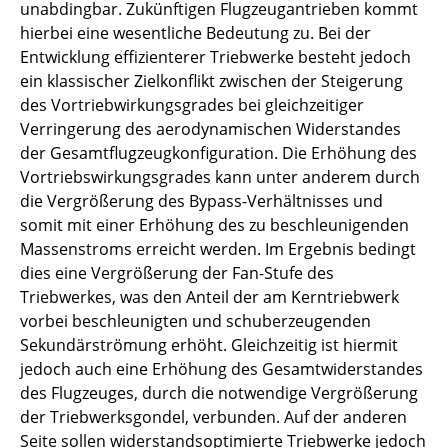
unabdingbar. Zukünftigen Flugzeugantrieben kommt
hierbei eine wesentliche Bedeutung zu. Bei der
FAME
Entwicklung effizienterer Triebwerke besteht jedoch
ein klassischer Zielkonflikt zwischen der Steigerung
Flybots
des Vortriebwirkungsgrades bei gleichzeitiger
HGP2A
Verringerung des aerodynamischen Widerstandes
der Gesamtflugzeugkonfiguration. Die Erhöhung des
HyPe
Vortriebswirkungsgrades kann unter anderem durch
die Vergrößerung des Bypass-Verhältnisses und
iLCS
somit mit einer Erhöhung des zu beschleunigenden
Massenstroms erreicht werden. Im Ergebnis bedingt
INDIGO
dies eine Vergrößerung der Fan-Stufe des
Triebwerkes, was den Anteil der am Kerntriebwerk
INFRa
vorbei beschleunigten und schuberzeugenden
Sekundärströmung erhöht. Gleichzeitig ist hiermit
InPAH
jedoch auch eine Erhöhung des Gesamtwiderstandes
des Flugzeuges, durch die notwendige Vergrößerung
KONBREFF
der Triebwerksgondel, verbunden. Auf der anderen
Seite sollen widerstandsoptimierte Triebwerke jedoch
Landesgraduiertenkolleg