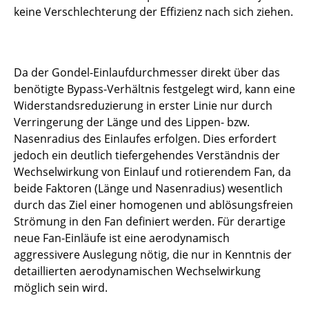
keine Verschlechterung der Effizienz nach sich ziehen.
PEANUT
PreJET
Da der Gondel-Einlaufdurchmesser direkt über das
Sci-Fi-Turbo
benötigte Bypass-Verhältnis festgelegt wird, kann eine
Widerstandsreduzierung in erster Linie nur durch
SRS-T2C
Verringerung der Länge und des Lippen- bzw.
Nasenradius des Einlaufes erfolgen. Dies erfordert
StröSimH2
jedoch ein deutlich tiefergehendes Verständnis der
Wechselwirkung von Einlauf und rotierendem Fan, da
VALERIE
beide Faktoren (Länge und Nasenradius) wesentlich
durch das Ziel einer homogenen und ablösungsfreien
WindaB
Strömung in den Fan definiert werden. Für derartige
neue Fan-Einläufe ist eine aerodynamisch
↩ Zurück zur Startseite
aggressivere Auslegung nötig, die nur in Kenntnis der
detaillierten aerodynamischen Wechselwirkung
möglich sein wird.