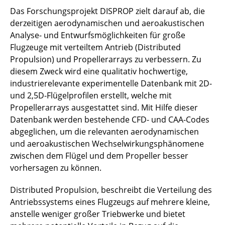
Das Forschungsprojekt DISPROP zielt darauf ab, die
FAME
derzeitigen aerodynamischen und aeroakustischen
Analyse- und Entwurfsmöglichkeiten für große
Flybots
Flugzeuge mit verteiltem Antrieb (Distributed
Propulsion) und Propellerarrays zu verbessern. Zu
HGP2A
diesem Zweck wird eine qualitativ hochwertige,
industrierelevante experimentelle Datenbank mit 2D-
HyPe
und 2,5D-Flügelprofilen erstellt, welche mit
Propellerarrays ausgestattet sind. Mit Hilfe dieser
iLCS
Datenbank werden bestehende CFD- und CAA-Codes
INDIGO
abgeglichen, um die relevanten aerodynamischen
und aeroakustischen Wechselwirkungsphänomene
INFRa
zwischen dem Flügel und dem Propeller besser
vorhersagen zu können.
InPAH
Distributed Propulsion, beschreibt die Verteilung des
KONBREFF
Antriebssystems eines Flugzeugs auf mehrere kleine,
anstelle weniger großer Triebwerke und bietet
Landesgraduiertenkolleg