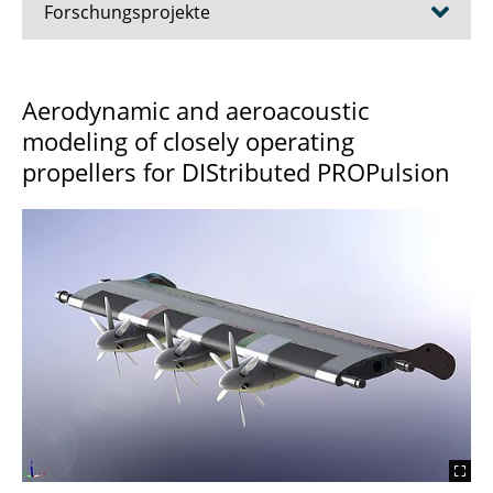
Forschungsprojekte
AirTiMe
Aerodynamic and aeroacoustic
modeling of closely operating
ATLAS
propellers for DIStributed PROPulsion
AWARE-LuA
AVACON
CICLOP
DEFCA
DISPROP
DRUDRAV
EPIFAN