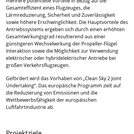
mehrere potentielle Vorteile in Bezug auf die
Gesamteffizient eines Flugzeuges, die
PEANUT
Lärmreduzierung, Sicherheit und Zuverlässigkeit
sowie höhere Erschwinglichkeit. Die Hauptvorteile des
PreJET
Antriebssystems ergeben sich durch einen erhöhten
Gesamtwirkungsgrad resultierend aus einer
Sci-Fi-Turbo
günstigeren Wechselwirkung der Propeller-Flügel
Interaktion sowie die Möglichkeit zur Verwendung
SRS-T2C
elektrischer oder hybridelektrischer Antriebe bei
StröSimH2
großen Verkehrsflugzeugen.
Gefördert wird das Vorhaben von „Clean Sky 2 Joint
VALERIE
Undertaking“. Das europäische Programm zielt auf
WindaB
die Reduzierung von Emissionen und die
Wettbewerbsfähigkeit der europäischen
↩ Zurück zur Startseite
Luftfahrtindustrie ab.
Projektziele