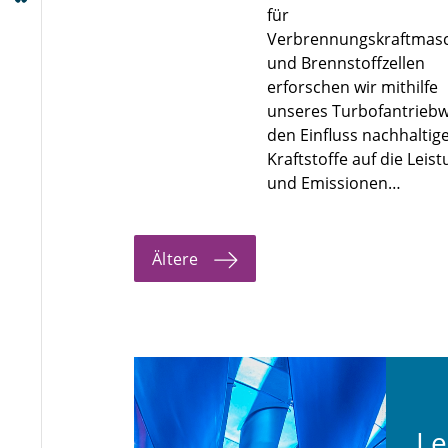
für
Verbrennungskraftmas
und Brennstoffzellen
erforschen wir mithilfe
unseres Turbofantrieb
den Einfluss nachhaltig
Kraftstoffe auf die Leis
und Emissionen…
Ältere
Le