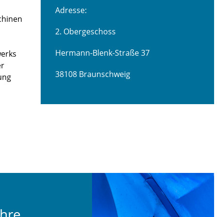
Adresse:
chinen
2. Obergeschoss
Hermann-Blenk-Straße 37
werks
er
38108 Braunschweig
tung
hre