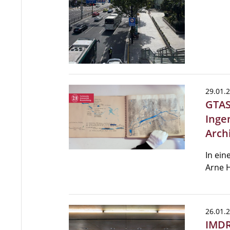
29.01.
GTAS
Inge
Arch
In ein
Arne H
26.01.
IMDR 