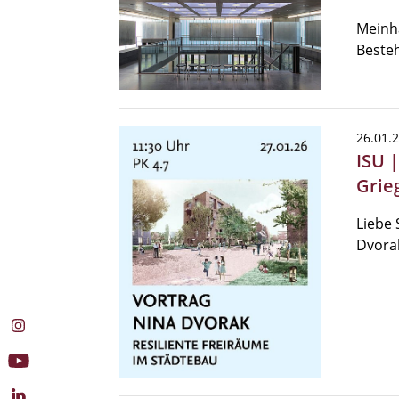
Meinha
Beste
26.01.
ISU 
Grie
Liebe 
Dvora