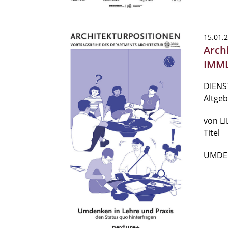
15.01.
Arch
IMML
DIENST
Altge
von LI
Titel
UMDE