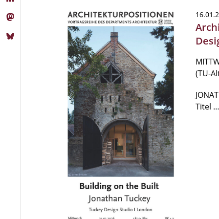
16.01.
Arch
Desi
MITTWO
(TU-A
JONAT
Titel 