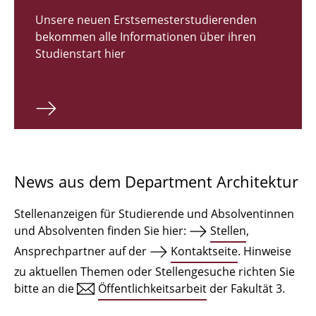
Zulassungsverfahren Bachelor 2026
Unsere neuen Erstsemesterstudierenden
bekommen alle Informationen über ihren
Bachelor Architektur
Studienstart hier
Bachelor Architektur+
Master Architektur
Qualifikationsprofil
Lehrveranstaltungen
News aus dem Department Architektur
International
Stellenanzeigen für Studierende und Absolventinnen
Institute
und Absolventen finden Sie hier:
Stellen
,
Ansprechpartner auf der
Kontaktseite
. Hinweise
Einrichtungen
zu aktuellen Themen oder Stellengesuche richten Sie
bitte an die
Öffentlichkeitsarbeit
der Fakultät 3.
Zeichensäle