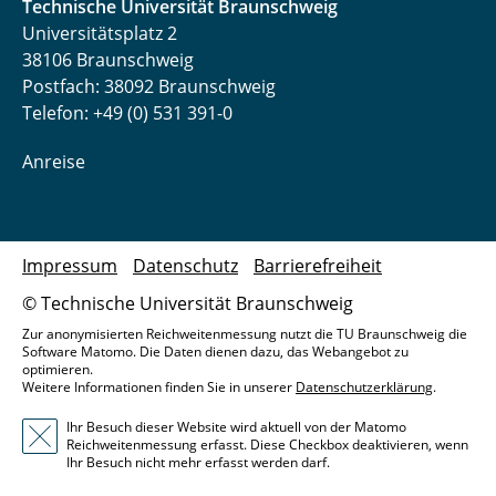
Technische Universität Braunschweig
Universitätsplatz 2
38106 Braunschweig
Postfach: 38092 Braunschweig
Telefon: +49 (0) 531 391-0
Anreise
Impressum
Datenschutz
Barrierefreiheit
© Technische Universität Braunschweig
Zur anonymisierten Reichweitenmessung nutzt die TU Braunschweig die
Software Matomo. Die Daten dienen dazu, das Webangebot zu
optimieren.
Weitere Informationen finden Sie in unserer
Datenschutzerklärung
.
Ihr Besuch dieser Website wird aktuell von der Matomo
Reichweitenmessung erfasst. Diese Checkbox deaktivieren, wenn
Ihr Besuch nicht mehr erfasst werden darf.