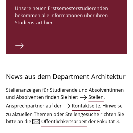
Zulassungsverfahren Bachelor 2026
Unsere neuen Erstsemesterstudierenden
bekommen alle Informationen über ihren
Bachelor Architektur
Studienstart hier
Bachelor Architektur+
Master Architektur
Qualifikationsprofil
Lehrveranstaltungen
News aus dem Department Architektur
International
Stellenanzeigen für Studierende und Absolventinnen
Institute
und Absolventen finden Sie hier:
Stellen
,
Ansprechpartner auf der
Kontaktseite
. Hinweise
Einrichtungen
zu aktuellen Themen oder Stellengesuche richten Sie
bitte an die
Öffentlichkeitsarbeit
der Fakultät 3.
Zeichensäle