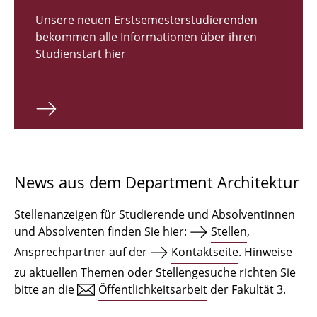
Zulassungsverfahren Bachelor 2026
Unsere neuen Erstsemesterstudierenden
bekommen alle Informationen über ihren
Bachelor Architektur
Studienstart hier
Bachelor Architektur+
Master Architektur
Qualifikationsprofil
Lehrveranstaltungen
News aus dem Department Architektur
International
Stellenanzeigen für Studierende und Absolventinnen
Institute
und Absolventen finden Sie hier:
Stellen
,
Ansprechpartner auf der
Kontaktseite
. Hinweise
Einrichtungen
zu aktuellen Themen oder Stellengesuche richten Sie
bitte an die
Öffentlichkeitsarbeit
der Fakultät 3.
Zeichensäle