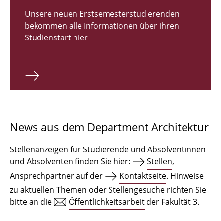
Zulassungsverfahren Bachelor 2026
Unsere neuen Erstsemesterstudierenden
bekommen alle Informationen über ihren
Bachelor Architektur
Studienstart hier
Bachelor Architektur+
Master Architektur
Qualifikationsprofil
Lehrveranstaltungen
News aus dem Department Architektur
International
Stellenanzeigen für Studierende und Absolventinnen
Institute
und Absolventen finden Sie hier:
Stellen
,
Ansprechpartner auf der
Kontaktseite
. Hinweise
Einrichtungen
zu aktuellen Themen oder Stellengesuche richten Sie
bitte an die
Öffentlichkeitsarbeit
der Fakultät 3.
Zeichensäle