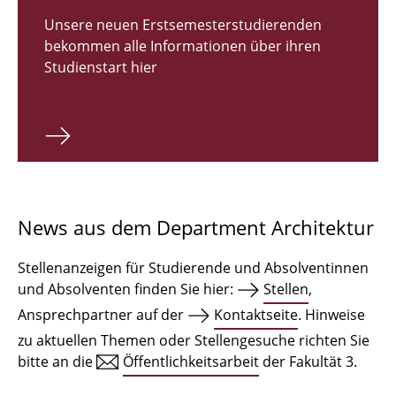
Zulassungsverfahren Bachelor 2026
Unsere neuen Erstsemesterstudierenden
bekommen alle Informationen über ihren
Bachelor Architektur
Studienstart hier
Bachelor Architektur+
Master Architektur
Qualifikationsprofil
Lehrveranstaltungen
News aus dem Department Architektur
International
Stellenanzeigen für Studierende und Absolventinnen
Institute
und Absolventen finden Sie hier:
Stellen
,
Ansprechpartner auf der
Kontaktseite
. Hinweise
Einrichtungen
zu aktuellen Themen oder Stellengesuche richten Sie
bitte an die
Öffentlichkeitsarbeit
der Fakultät 3.
Zeichensäle