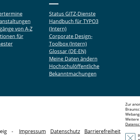
ertermine
Status GITZ-Dienste
anstaltungen
Handbuch für TYPO3
gänge von A-Z
(Intern)
tionen für
Corporate Design-
ester
Toolbox (Intern)
Glossar (DE-EN)
Meine Daten ändern
Hochschulöffentliche
Bekanntmachungen
Zur ano
Braunsc
Webange
Weitere 
Datensc
eig
Impressum
Datenschutz
Barrierefreiheit
I