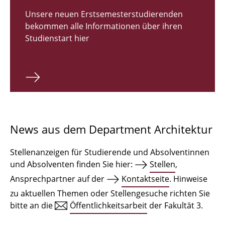
Zulassungsverfahren Bachelor 2026
Unsere neuen Erstsemesterstudierenden
bekommen alle Informationen über ihren
Bachelor Architektur
Studienstart hier
Bachelor Architektur+
Master Architektur
Qualifikationsprofil
Lehrveranstaltungen
News aus dem Department Architektur
International
Stellenanzeigen für Studierende und Absolventinnen
Institute
und Absolventen finden Sie hier:
Stellen
,
Ansprechpartner auf der
Kontaktseite
. Hinweise
Einrichtungen
zu aktuellen Themen oder Stellengesuche richten Sie
bitte an die
Öffentlichkeitsarbeit
der Fakultät 3.
Zeichensäle