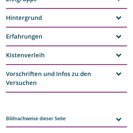
Lebensmittelverschwendung
Experimente zum Klimawandel
Hintergrund
Stoffkreisläufe
Erfahrungen
Katalyse
Kistenverleih
Wärmespeicherung
Nachweise von Salzen
Vorschriften und Infos zu den
Kohlenhydrate in Schokolade
Versuchen
Kosmetik
Fotometrie
Bildnachweise dieser Seite
Boden und Landschaft