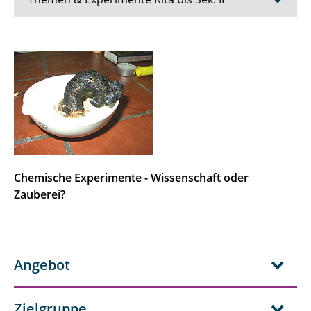
Naturwissenschaften mit Kindern
"Dem Täter auf der Spur"
Chemie und Magie
Experimente zum Thema Ernährung
Experimente mit Milch
Chemische Experimente - Wissenschaft oder
Zauberei?
Energie
Luft und Verbrennung
Angebot
Polymere
Mit Naturwissenschaften gegen
Zielgruppe