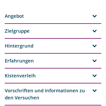
Lebensmittelverschwendung
Experimente zum Klimawandel
Angebot
Stoffkreisläufe
Zielgruppe
Katalyse
Wärmespeicherung
Hintergrund
Nachweise von Salzen
Erfahrungen
Kohlenhydrate in Schokolade
Kistenverleih
Kosmetik
Fotometrie
Vorschriften und Informationen zu
Boden und Landschaft
den Versuchen