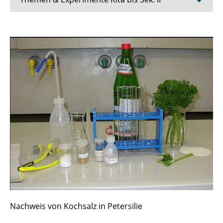
Naturwissenschaften mit Kindern
"Dem Täter auf der Spur"
Chemie und Magie
Experimente zum Thema Ernährung
Experimente mit Milch
Energie
Luft und Verbrennung
Polymere
Nachweis von Kochsalz in Petersilie
Mit Naturwissenschaften gegen