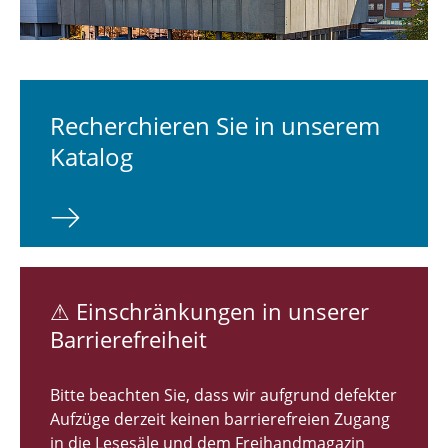
Kursangebote
Publizieren & Open Access
Recherchieren Sie in unserem
Fachinformationsdienste
Katalog
Universitätsarchiv
Wir über uns
⚠ Einschränkungen in unserer
Barrierefreiheit
Bitte beachten Sie, dass wir aufgrund defekter
Aufzüge derzeit keinen barrierefreien Zugang
in die Lesesäle und dem Freihandmagazin