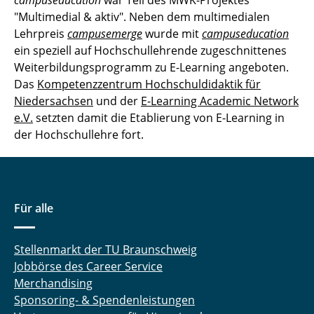
campuseducation
war Teil des MWK-Projektes
"Multimedial & aktiv". Neben dem multimedialen
Kompetenzentwicklung und Lerntransfer in
Lehrpreis
campusemerge
wurde mit
campuseducation
der Hochschullehre
ein speziell auf Hochschullehrende zugeschnittenes
Problem-Based Learning in der
Weiterbildungsprogramm zu E-Learning angeboten.
Werkstoffphysik
Das
Kompetenzzentrum Hochschuldidaktik für
Niedersachsen
und der
E-Learning Academic Network
KlimaIng
e.V.
setzten damit die Etablierung von E-Learning in
der Hochschullehre fort.
pro:Prof.
QL:next
Für alle
campusemerge
campuseducation
Stellenmarkt der TU Braunschweig
Jobbörse des Career Service
WindH-Online
Merchandising
Sponsoring- & Spendenleistungen
ELAN