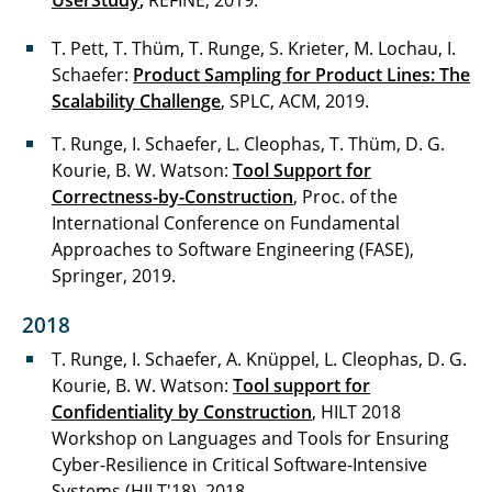
UserStudy
,
REFINE, 2019.
T. Pett, T. Thüm, T. Runge, S. Krieter, M. Lochau, I.
Schaefer:
Product Sampling for Product Lines: The
Scalability Challenge
, SPLC, ACM, 2019.
T. Runge, I. Schaefer, L. Cleophas, T. Thüm, D. G.
Kourie, B. W. Watson:
Tool Support for
Correctness-by-Construction
, Proc. of the
International Conference on Fundamental
Approaches to Software Engineering (FASE),
Springer, 2019.
2018
T. Runge, I. Schaefer, A. Knüppel, L. Cleophas, D. G.
Kourie, B. W. Watson:
Tool support for
Confidentiality by Construction
, HILT 2018
Workshop on Languages and Tools for Ensuring
Cyber-Resilience in Critical Software-Intensive
Systems (HILT'18), 2018.