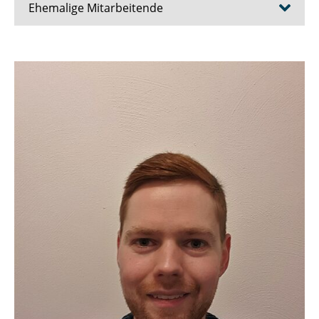
Ehemalige Mitarbeitende
Prof. Dr.-Ing. habil. Joachim Axmann
Dr.-Ing. Lukas Birkemeyer
Dr. rer. nat. Paul Maximilian Bittner
Dr. Tabea Bordis
Domenik Eichhorn
Dr.-Ing. Alexander Kittelmann (Knüppel)
Christoph König
Dr. Lukas Linsbauer
Dr.-Ing. Sascha Lity