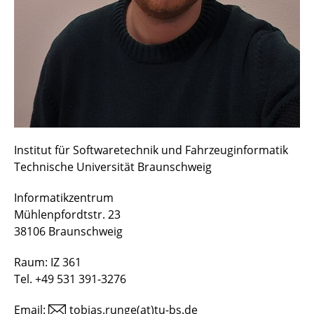
Dr.-Ing. Michael Nieke
Tobias Pett
Dr.-Ing. Kamil Rosiak
Dr.-Ing. Tobias Runge
Institut für Softwaretechnik und Fahrzeuginformatik
Prof. Dr. Ina Schaefer
Technische Universität Braunschweig
Dr.-Ing. Alexander Schlie
Informatikzentrum
Prof. Dr. Sandro Schulze
Mühlenpfordtstr. 23
38106 Braunschweig
Michael Seidel-Burgdorf
Raum: IZ 361
Dr.-Ing. Christoph Seidl
Tel. +49 531 391-3276
Dr.-Ing. David Wille
Email:
tobias.runge(at)tu-bs.de