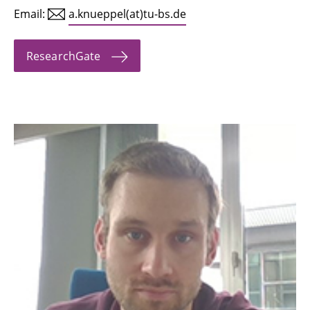
Email:
a.knueppel(at)tu-bs.de
Dr.-Ing. Sascha Lity
Dr.-Ing. Michael Nieke
ResearchGate
Tobias Pett
Dr.-Ing. Kamil Rosiak
Dr.-Ing. Tobias Runge
Prof. Dr. Ina Schaefer
Dr.-Ing. Alexander Schlie
Prof. Dr. Sandro Schulze
Michael Seidel-Burgdorf
Dr.-Ing. Christoph Seidl