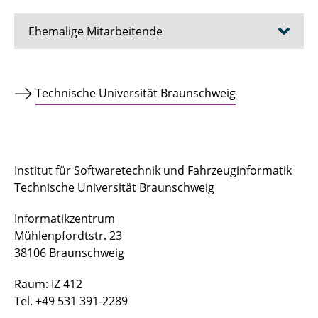
Ehemalige Mitarbeitende
Prof. Dr.-Ing. habil. Joachim Axmann
Technische Universität Braunschweig
Dr.-Ing. Lukas Birkemeyer
Dr. rer. nat. Paul Maximilian Bittner
Institut für Softwaretechnik und Fahrzeuginformatik
Dr. Tabea Bordis
Technische Universität Braunschweig
Domenik Eichhorn
Informatikzentrum
Mühlenpfordtstr. 23
Dr.-Ing. Alexander Kittelmann (Knüppel)
38106 Braunschweig
Christoph König
Raum: IZ 412
Tel. +49 531 391-2289
Dr. Lukas Linsbauer