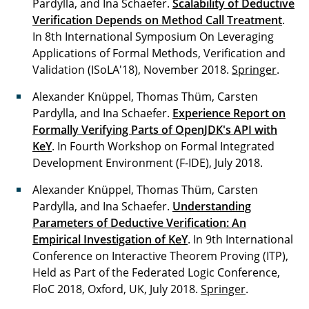
Pardylla, and Ina Schaefer.
Scalability of Deductive
Verification Depends on Method Call Treatment
.
In 8th International Symposium On Leveraging
Applications of Formal Methods, Verification and
Validation (ISoLA'18), November 2018.
Springer
.
Alexander Knüppel, Thomas Thüm, Carsten
Pardylla, and Ina Schaefer.
Experience Report on
Formally Verifying Parts of OpenJDK's API with
KeY
. In Fourth Workshop on Formal Integrated
Development Environment (F-IDE), July 2018.
Alexander Knüppel, Thomas Thüm, Carsten
Pardylla, and Ina Schaefer.
Understanding
Parameters of Deductive Verification: An
Empirical Investigation of KeY
. In 9th International
Conference on Interactive Theorem Proving (ITP),
Held as Part of the Federated Logic Conference,
FloC 2018, Oxford, UK, July 2018.
Springer
.