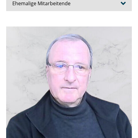
Ehemalige Mitarbeitende
Prof. Dr.-Ing. habil. Joachim Axmann
Dr.-Ing. Lukas Birkemeyer
Dr. rer. nat. Paul Maximilian Bittner
Dr. Tabea Bordis
Domenik Eichhorn
Dr.-Ing. Alexander Kittelmann (Knüppel)
Christoph König
Dr. Lukas Linsbauer
Dr.-Ing. Sascha Lity