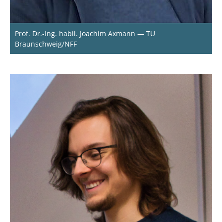
Dr.-Ing. Michael Nieke
Prof. Dr.-Ing. habil. Joachim Axmann — TU
Tobias Pett
Braunschweig/NFF
Dr.-Ing. Kamil Rosiak
Dr.-Ing. Tobias Runge
Prof. Dr. Ina Schaefer
Dr.-Ing. Alexander Schlie
Prof. Dr. Sandro Schulze
Michael Seidel-Burgdorf
Dr.-Ing. Christoph Seidl
Dr.-Ing. David Wille