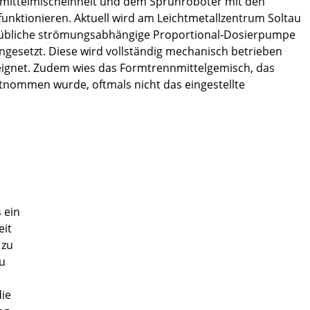
nmittelmischeinheit und dem Sprühroboter mit den
unktionieren. Aktuell wird am Leichtmetallzentrum Soltau
rieübliche strömungsabhängige Proportional-Dosierpumpe
ingesetzt. Diese wird vollständig mechanisch betrieben
geeignet. Zudem wies das Formtrennmittelgemisch, das
tnommen wurde, oftmals nicht das eingestellte
s ein
eit
 zu
zu
die