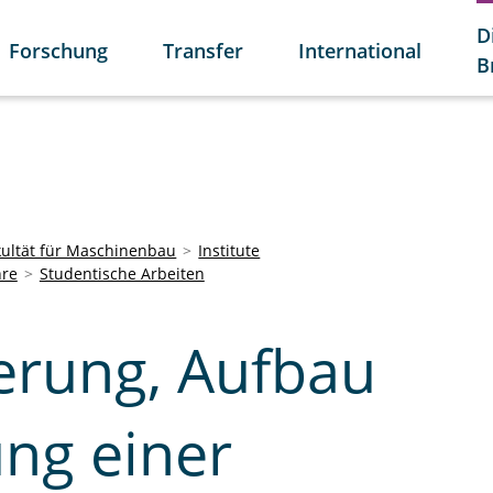
D
Forschung
Transfer
International
B
kultät für Maschinenbau
Institute
hre
Studentische Arbeiten
erung, Aufbau
ng einer